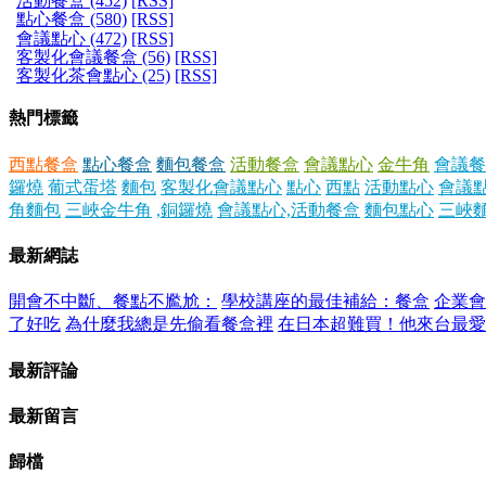
活動餐盒 (452)
[RSS]
點心餐盒 (580)
[RSS]
會議點心 (472)
[RSS]
客製化會議餐盒 (56)
[RSS]
客製化茶會點心 (25)
[RSS]
熱門標籤
西點餐盒
點心餐盒
麵包餐盒
活動餐盒
會議點心
金牛角
會議餐
鑼燒
葡式蛋塔
麵包
客製化會議點心
點心
西點
活動點心
會議
角麵包
三峽金牛角
,銅鑼燒
會議點心,活動餐盒
麵包點心
三峽
最新網誌
開會不中斷、餐點不尷尬：
學校講座的最佳補給：餐盒
企業會
了好吃
為什麼我總是先偷看餐盒裡
在日本超難買！他來台最愛
最新評論
最新留言
歸檔