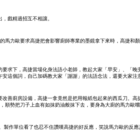
出，戲精過招互不相讓。
的馬力歐要求高捷把會影響廚師專業的墨鏡拿下來時，高捷和顏
的要求下，高捷當場化身法語小老師，教起大家「早安」、「晚
午安這個詞，自己加碼教大家「謝謝」的法語念法，還要大家注
要改善廚房設備，高捷一拿竟然是把用報紙包起來的西瓜刀。高
，順勢把刀子上血有如抹奶油般抹下去，要身為大廚的馬力歐嚐
。製作單位看了也忍不住讚嘆高捷的好反應，笑說馬力歐的反應