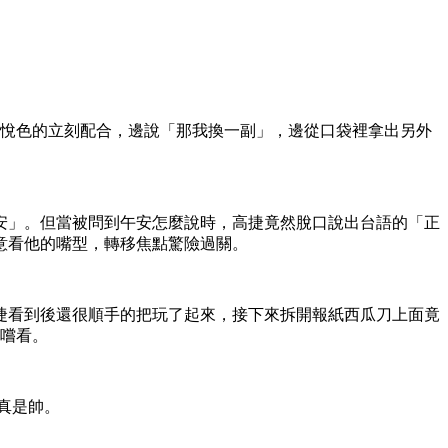
悅色的立刻配合，邊說「那我換一副」，邊從口袋裡拿出另外
安」。但當被問到午安怎麼說時，高捷竟然脫口說出台語的「正
意看他的嘴型，轉移焦點驚險過關。
捷看到後還很順手的把玩了起來，接下來拆開報紙西瓜刀上面竟
嚐看。
真是帥。