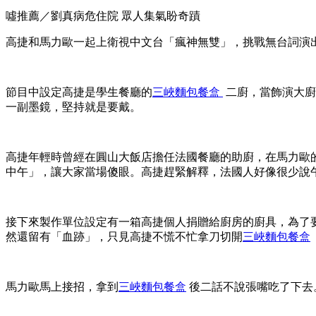
噓推薦／劉真病危住院
眾人集氣盼奇蹟
高捷和馬力歐一起上衛視中文台「瘋神無雙」，挑戰無台詞演
節目中設定高捷是學生餐廳的
三峽麵包餐盒
二廚，當飾演大廚
一副墨鏡，堅持就是要戴。
高捷年輕時曾經在圓山大飯店擔任法國餐廳的助廚，在馬力歐
中午」，讓大家當場傻眼。高捷趕緊解釋，法國人好像很少說
接下來製作單位設定有一箱高捷個人捐贈給廚房的廚具，為了
然還留有「血跡」，只見高捷不慌不忙拿刀切開
三峽麵包餐盒
馬力歐馬上接招，拿到
三峽麵包餐盒
後二話不說張嘴吃了下去