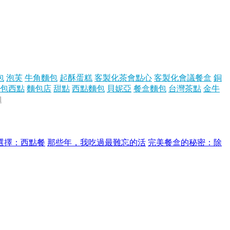
包
泡芙
牛角麵包
起酥蛋糕
客製化茶會點心
客製化會議餐盒
銅
包西點
麵包店
甜點
西點麵包
貝妮亞
餐盒麵包
台灣茶點
金牛
l
選擇：西點餐
那些年，我吃過最難忘的活
完美餐盒的秘密：除