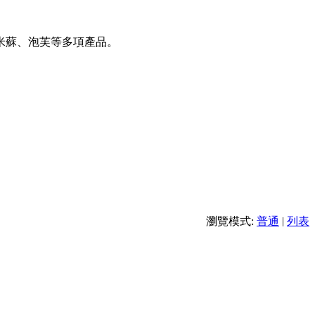
米蘇、泡芙等多項產品。
瀏覽模式:
普通
|
列表