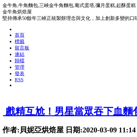
金牛角,牛角麵包,三峽金牛角麵包,葡式蛋塔,彌月蛋糕,起酥蛋糕
金牛角烘焙屋
堅持傳承50餘年三峽正統製餅理念與文化，加上創新多變的
首頁
標籤
留言板
連結
歸檔
管理
發表
RSS
1
戲精互尬！男星當眾吞下血麵
作者:貝妮亞烘焙屋 日期:2020-03-09 11:14