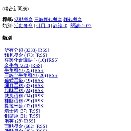
(聯合新聞網)
標籤:
活動餐盒
三峽麵包餐盒
麵包餐盒
類別:
活動餐盒
|
引用: 0
|
評論: 0
|
閱讀: 2077
類別
所有分類 (3333)
[RSS]
麵包餐盒 (473)
[RSS]
客製化會議點心 (10)
[RSS]
金牛角 (270)
[RSS]
牛角麵包 (25)
[RSS]
三峽金牛角麵包 (26)
[RSS]
葡式蛋塔 (19)
[RSS]
彌月蛋糕 (33)
[RSS]
起酥蛋糕 (24)
[RSS]
戚風蛋糕 (34)
[RSS]
桂圓蛋糕 (29)
[RSS]
提拉米蘇 (37)
[RSS]
瑞士捲 (37)
[RSS]
銅鑼燒 (21)
[RSS]
泡芙 (28)
[RSS]
西點餐盒 (682)
[RSS]