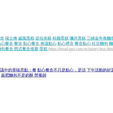
盒
瑞士捲
戚風蛋糕
提拉米蘇
桂圓蛋糕
彌月蛋糕
三峽金牛角麵
點心餐盒
餐盒
點心餐盒,會議點心
點心禮盒
餐盒點心
紅豆麵包
麵
麵包餐盒
西式餐盒推薦
蛋糕
https://bread.quo.com.tw/pastry-box.htm
議中的美味亮點：餐
點心餐盒不只是點心，是活
下午活動的好
最肥麵包不是奶酥 營養師