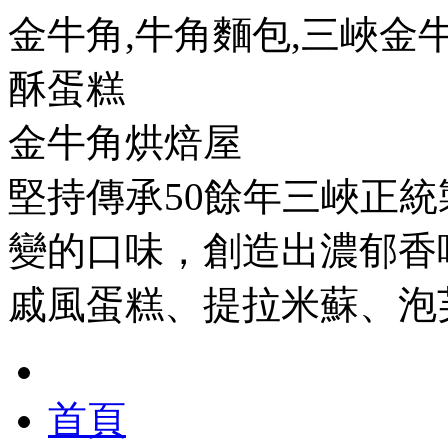
金牛角,牛角麵包,三峽金牛
酥蛋糕
金牛角烘焙屋
堅持傳承50餘年三峽正
變的口味，創造出濃郁香
戚風蛋糕、提拉米蘇、泡
首頁