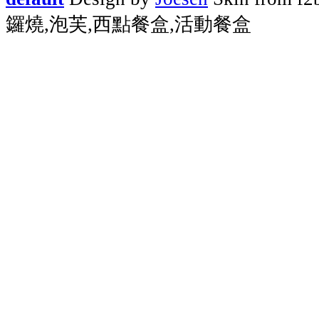
鑼燒,泡芙,西點餐盒,活動餐盒