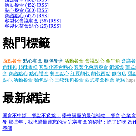
活動餐盒 (452)
[RSS]
點心餐盒 (580)
[RSS]
會議點心 (472)
[RSS]
客製化會議餐盒 (56)
[RSS]
客製化茶會點心 (25)
[RSS]
熱門標籤
西點餐盒
點心餐盒
麵包餐盒
活動餐盒
會議點心
金牛角
會議餐
角麵包
起酥蛋糕
客製化茶會點心
客製化會議餐盒
銅鑼燒
葡式
盒,會議點心
點心禮盒
餐盒點心
紅豆麵包
麵包西點
麵包店
甜
點心,活動餐盒
麵包點心
三峽麵包餐盒
西式餐盒推薦
蛋糕
http
最新網誌
開會不中斷、餐點不尷尬：
學校講座的最佳補給：餐盒
企業會
餐
那些年，我吃過最難忘的活
完美餐盒的秘密：除了好吃
為
養師