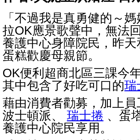
「不過我是真勇健的～媽
拉OK應景歌聲中，無法
養護中心身障院民，昨天
蛋糕歡慶母親節。
OK便利超商北區三課今
其中包含了好吃可口的
瑞
藉由消費者勸募，加上員
波士頓派、
瑞士捲
、蛋
養護中心院民享用。