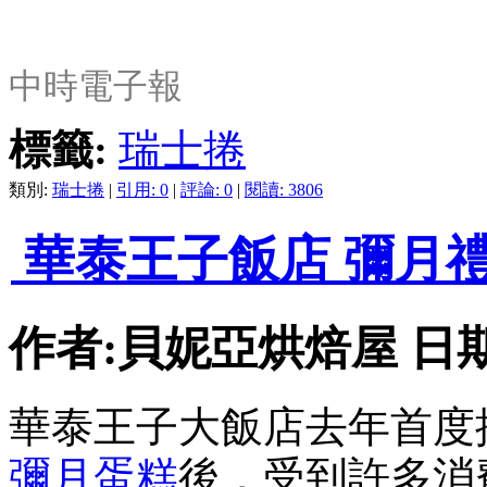
中時電子報
標籤:
瑞士捲
類別:
瑞士捲
|
引用: 0
|
評論: 0
|
閱讀: 3806
華泰王子飯店 彌月
作者:貝妮亞烘焙屋 日期:201
華泰王子大飯店
去年首度
彌月蛋糕
後，受到許多消