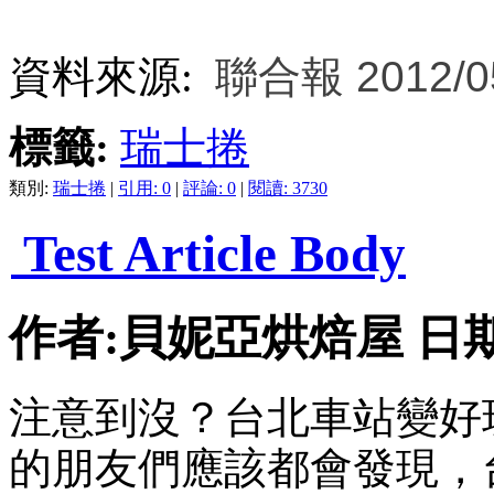
資料來源:
聯合報
2012/0
標籤:
瑞士捲
類別:
瑞士捲
|
引用: 0
|
評論: 0
|
閱讀: 3730
Test Article Body
作者:貝妮亞烘焙屋 日期:201
注意到沒？台北車站變好
的朋友們應該都會發現，