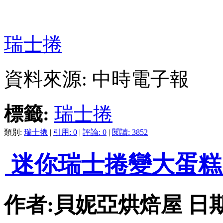
瑞士捲
資料來源: 中時電子報
標籤:
瑞士捲
類別:
瑞士捲
|
引用: 0
|
評論: 0
|
閱讀: 3852
迷你瑞士捲變大蛋糕
作者:貝妮亞烘焙屋 日期:201