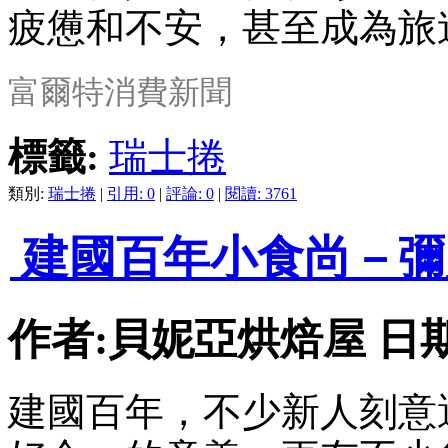
疲憊和不安，甚至成為旅
富爾特消費新聞
標籤:
瑞士捲
類別:
瑞士捲
|
引用: 0
|
評論: 0
|
閱讀: 3761
建國百年小食尚－彌
作者:貝妮亞烘焙屋 日期:201
建國百年，不少新人刻意