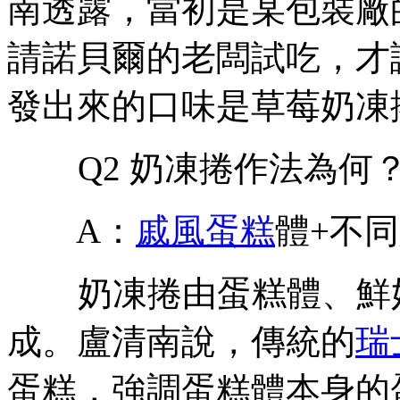
南透露，當初是某包裝廠
請諾貝爾的老闆試吃，才
發出來的口味是草莓奶凍
Q2 奶凍捲作法為何
A：
戚風蛋糕
體+不
奶凍捲由蛋糕體、鮮奶
成。盧清南說，傳統的
瑞
蛋糕，強調蛋糕體本身的