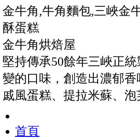
金牛角,牛角麵包,三峽金牛
酥蛋糕
金牛角烘焙屋
堅持傳承50餘年三峽正
變的口味，創造出濃郁香
戚風蛋糕、提拉米蘇、泡
首頁