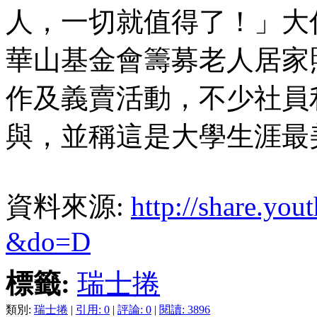
人，一切就值得了！」大
華山基金會籌募老人居家
作及義賣活動，不少社員
與，並稱這是大學生涯最
資料來源:
http://share.yo
&do=D
標籤:
瑞士捲
類別:
瑞士捲
|
引用: 0
|
評論: 0
|
閱讀: 3896