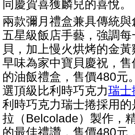
同慶賀喜獲麟兒的喜悅。
兩款彌月禮盒兼具傳統與
五星級飯店手藝，強調每
貝，加上慢火烘烤的金黃
早味為家中寶貝慶祝，售
的油飯禮盒，售價480
選頂級比利時巧克力
瑞士
利時巧克力瑞士捲採用的
拉（Belcolade）製
的最佳禮讚，售價480