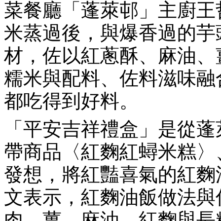
菜餐廳「蓬萊邨」主廚王
米蒸過後，與爆香過的芋
材，佐以紅蔥酥、麻油、
糯米與配料、佐料滋味融
都吃得到好料。
「平安吉祥禮盒」是從蓬
帶商品〈紅麴紅蟳米糕〉
發想，將紅豔喜氣的紅麴
文表示，紅麴油飯做法與
肉、薑、麻油、紅麴與長