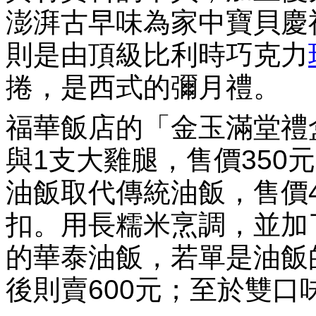
澎湃古早味為家中寶貝慶
則是由頂級比利時巧克力
捲，是西式的彌月禮。
福華飯店的「金玉滿堂禮
與1支大雞腿，售價350
油飯取代傳統油飯，售價4
扣。用長糯米烹調，並加
的華泰油飯，若單是油飯
後則賣600元；至於雙口