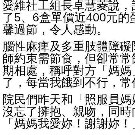
愛維社工組長卓慧菱說，
了5、6盒單價近400元
馨過節，令人感動。
腦性麻痺及多重肢體障礙
師約束需節食，但卻常常
期相處，稱呼對方「媽媽
了，每當我餓到不行，常
院民們昨天和「照服員媽
沒忘了擁抱、親吻，同時
「媽媽我愛妳！謝謝妳！