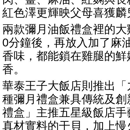
紅色澤更輝映父母喜獲麟
兩款彌月油飯禮盒裡的大
0分鐘後，再放入加了麻
香味，都能鎖在雞腿的鮮
香。
華泰王子大飯店則推出「
種彌月禮盒兼具傳統及創
禮盒」主推五星級飯店手
真材實料的干貝，加上慢