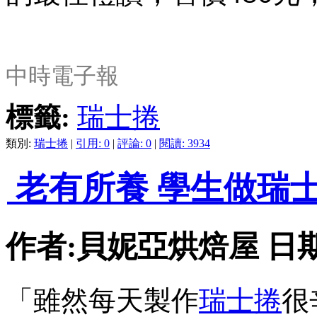
中時電子報
標籤:
瑞士捲
類別:
瑞士捲
|
引用: 0
|
評論: 0
|
閱讀: 3934
老有所養 學生做瑞
作者:貝妮亞烘焙屋 日期:201
「雖然每天製作
瑞士捲
很