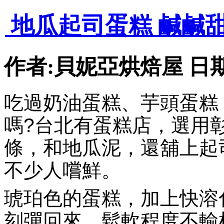
1
2
3
4
5
>
>|
地瓜起司蛋糕 鹹鹹
作者:貝妮亞烘焙屋 日期:201
吃過奶油
蛋糕
、芋頭蛋糕
嗎?台北有蛋糕店，選用
條，和地瓜泥，還舖上起
不少人嚐鮮。
琥珀色的蛋糕，加上快溶
刻彈回來，鬆軟程度不輸