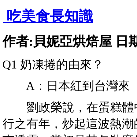
吃美食長知識
作者:貝妮亞烘焙屋 日期:201
Q1 奶凍捲的由來？
A：日本紅到台灣來
劉政榮說，在蛋糕體中
行之有年，炒起這波熱潮