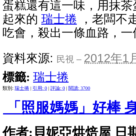
蛋糕還有這一味，用抹茶
起來的
瑞士捲
，老闆不
吃會，殺出一條血路，一個
資料來源:
2012年1
民視
–
標籤:
瑞士捲
類別:
瑞士捲
|
引用: 0
|
評論: 0
|
閱讀: 3700
「照服媽媽」好棒 
作者:貝妮亞烘焙屋 日期:201