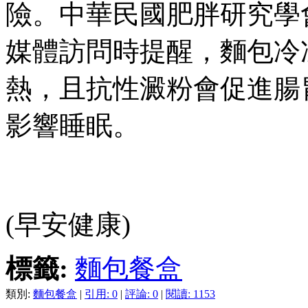
險。中華民國肥胖研究學
媒體訪問時提醒，麵包冷
熱，且抗性澱粉會促進腸
影響睡眠。
(早安健康)
標籤:
麵包餐盒
類別:
麵包餐盒
|
引用: 0
|
評論: 0
|
閱讀: 1153