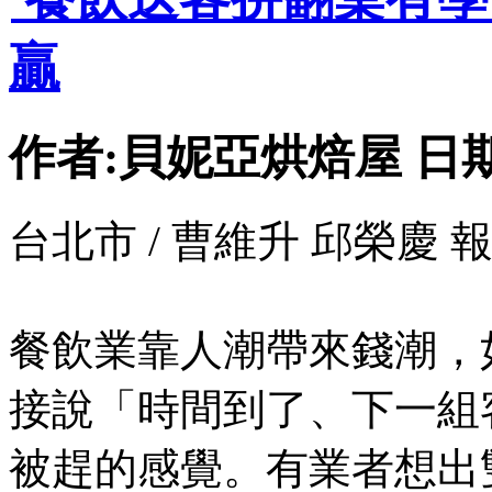
贏
作者:貝妮亞烘焙屋 日期:202
台北市 / 曹維升 邱榮慶 
餐飲業靠人潮帶來錢潮，
接說「時間到了、下一組
被趕的感覺。有業者想出