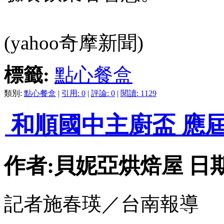
(yahoo奇摩新聞)
標籤:
點心餐盒
類別:
點心餐盒
|
引用: 0
|
評論: 0
|
閱讀: 1129
和順國中主廚盃 應
作者:貝妮亞烘焙屋 日期:202
記者施春瑛／台南報導