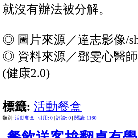
就沒有辦法被分解。
◎ 圖片來源／達志影像/shutt
◎ 資料來源／鄧雯心醫師
(健康2.0)
標籤:
活動餐盒
類別:
活動餐盒
|
引用: 0
|
評論: 0
|
閱讀: 1160
餐飲送客拚翻桌有學