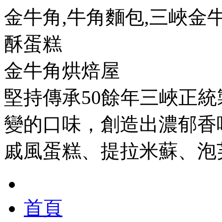
金牛角,牛角麵包,三峽金牛
酥蛋糕
金牛角烘焙屋
堅持傳承50餘年三峽正
變的口味，創造出濃郁香
戚風蛋糕、提拉米蘇、泡
首頁